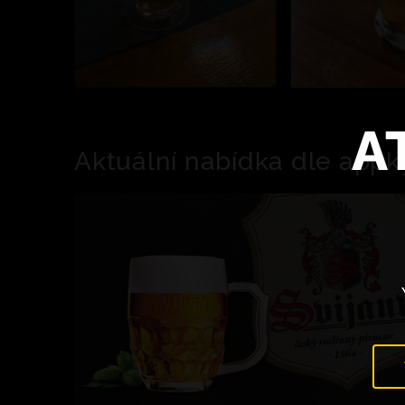
A
Aktuální nabídka dle appk