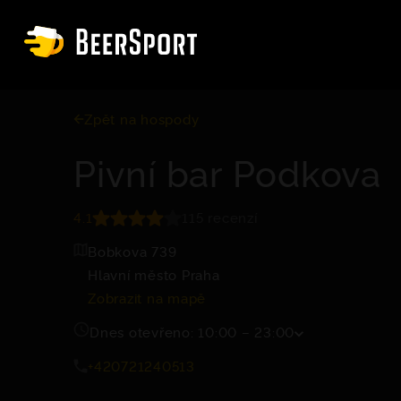
Zpět na hospody
Pivní bar Podkova
4.1
115 recenzí
Bobkova 739
Hlavní město Praha
Zobrazit na mapě
Dnes otevřeno: 10:00 – 23:00
+420721240513