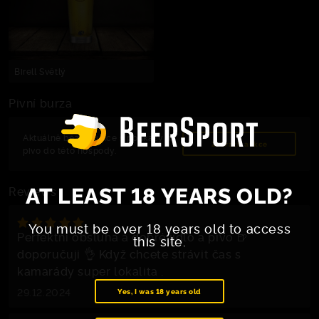
Birell Světlý
Pivní burza
Aktuálně běží 1 aukce s poukazy na
Zobrazit aukce
pivo do této hospody.
AT LEAST 18 YEARS OLD?
Reviews
You must be over 18 years old to access
Perfektní obsluha a dobré jídlo a pivo 🍺
this site.
doporučuji 👌 Když chcete strávit čas s
kamarády super lokalita .
29.12.2024
Yes, I was 18 years old