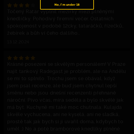
No, I'm under 18
Točený Ratar vyplnil mezírky mezi plněnými
knedlíčky. Pohodivý firemní večer. Ostatních
spokojenost v podobě 12cky, tataráčků, řízečků,
žebírek a bůh ví čeho dalšího…
13.12.2024
Krásné posezení se skvělým personálem! V Praze
najít tankový Radegast je problém, ale na Andělu
se mi to splnilo. Trochu jsem se obával, když
jsem psal recenze, ale buď jsem chytnul lepší
směnu nebo jsou dnešní recenzenti přehnaně
nároční. Pivo včas, míra seděla a bylo skvělé jak
má být. Kuchyně mi také moc chutnala. Kulajda
skvěle vychucena, ani ne kyselá, ani ne sladká,
prostě tak jak bych si ji uvařil doma, kdybych to
uměl :) No a poté bramborové knedlíky plněné