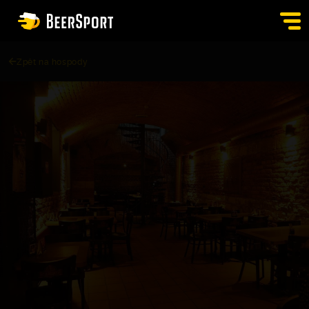
Zpět na hospody
SIGN IN
PUBS
AUCTION
APP
BLOG
CONTACT
EN