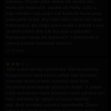
kachnou. Dlouho jsem neměl tak skvělé zelí,
mohu jen doporučit. Jezdím do Prahy často a
když hledám restauraci, tak koukám na recenze.
Dnes jsem se bál, aby účet nebyl vyšší než moje
konzumace, ale i když jsme seděli s přáteli a dva
ze šesti odešli dřív, tak byl účet v pořádku.
Restauraci mohu jen doporučit. 5 hvězdiček si
takový podnik rozhodně zaslouží.
10.12.2024
Jídlo a pivo splnilo očekávání. Slečna servírka
bylapouorná, milá a byla jediná, kdo se snažil
vyhovět našim přáním, bohužel toho moc
nezmohla proti bandě ožralých chlapů...V přední
části restaurace řvala televize a opilí pánové tam
řvali, potáceli se, zpívali u řvoucí televize
atd...Bylo to velmi rušivé a bezohledné. Žádali
jsme o ztlumení nebo vypnutí televize, místo