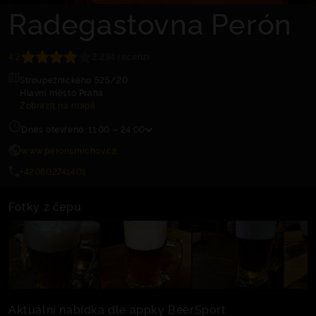
Radegastovna Perón
4.2
2,234 recenzí
Stroupežnického 525/20
Hlavní město Praha
Zobrazit na mapě
Dnes otevřeno: 11:00 – 24:00
www.peronsmichov.cz
+420602741401
Fotky z čepu
Aktuální nabídka dle appky BeerSport