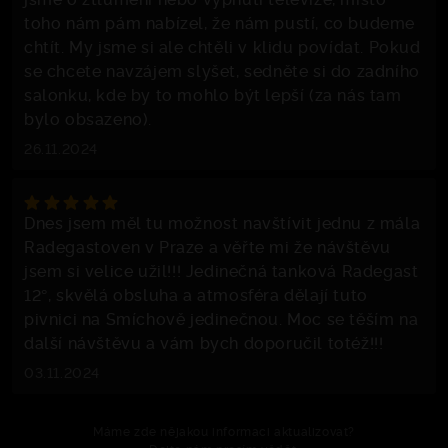
toho nám pám nabízel, že nám pustí, co budeme
chtít. My jsme si ale chtěli v klidu povídat. Pokud
se chcete navzájem slyšet, sedněte si do zadního
salonku, kde by to mohlo být lepší (za nás tam
bylo obsazeno).
26.11.2024
Dnes jsem měl tu možnost navštívit jednu z mála
Radegastoven v Praze a věřte mi že návštěvu
jsem si velice užil!!! Jedinečná tanková Radegast
12°, skvělá obsluha a atmosféra dělají tuto
pivnici na Smíchově jedinečnou. Moc se těším na
další návštěvu a vám bych doporučil totéž!!!
03.11.2024
Máme zde nějakou informaci aktualizovat?