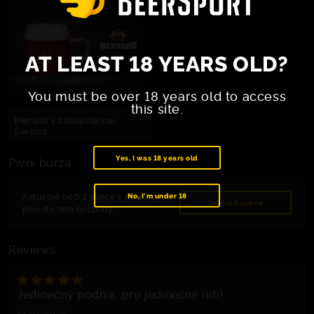
AT LEAST 18 YEARS OLD?
You must be over 18 years old to access
this site.
Bernard s čistou hlavou
Švestka
Yes, I was 18 years old
Pivní burza
Aktuálně běží 1 aukce s poukazy na
No, I'm under 18
Zobrazit aukce
pivo do této hospody.
Reviews
Jedinečný podnik ,pro jedinečné lidi!