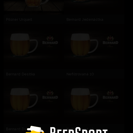
Pilsner Urquell
Bernard Jedenáctka
Bernard Desítka
Nefiltrovaná 10
Bernard Dvanáctka
Nefiltrovaná 12