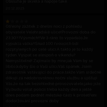
Obsluha je skvělá a nápoje také.
20.12.2023
Otřesný zážitek z dnešní noci z pohledu
obyvatele Velehradské ulice!Provozní doba do
23.30??Výsměch!!Ve 3 ráno to vypadalo,že
vypukla válka!!Snad 100 řvoucích lidí
rozptýlených po celé ulici.A takto je to každý
týden..Vyspat se alespoň o víkendu?
Nemyslitelné! Zajímalo by mne,jak Vám by se
líbilo,kdyby šlo o Vaší ulici,Váš spánek..Jsem
zdravotník vstávající do práce,takže Vám srdečně
děkuji za nedobrovolnou noční službu a ujišťuji
Vás,že na tak bezohledné provozovatele,jako jste
Vy,budu volat policii třeba každý den a ještě
dnes podám podnět městské části k prošetřeni
dodoržování provozní doby