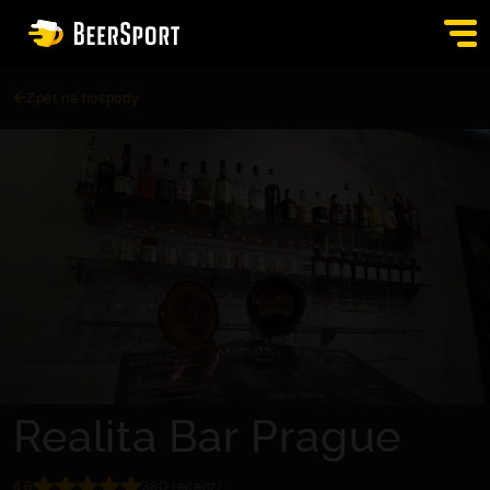
Zpět na hospody
SIGN IN
PUBS
AUCTION
APP
BLOG
CONTACT
EN
Realita Bar Prague
4.6
380 recenzí