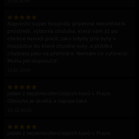
11.01.2025
Naprosto super hospoda, příjemné nekonfliktní
prostředí, výborná obsluha, která vám již po
chvilce navodí pocit, jako kdyby jste byly v
hospůdce do které chodíte roky, a plzíňka
chutnala jako na přehlídce. Nemám co vytknout.
Mohu jen doporučit!
13.01.2024
jeden z nejatmosféričtějších barů v Praze.
Obsluha je skvělá a nápoje také.
20.12.2023
jeden z nejatmosféričtějších barů v Praze.