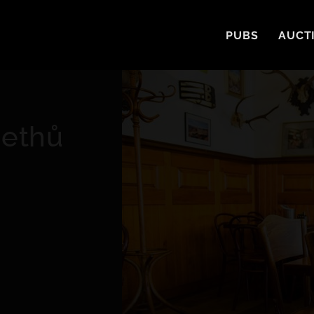
PUBS
AUCT
sethů