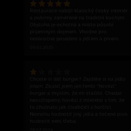
Restaurace nabízí klasický český interiér
a pokrmy zaměřené na tradiční kuchyni.
Obsluha je ochotná a místo působí
příjemným dojmem. Vhodné pro
nenáročné posezení s jídlem a pivem.
09.01.2025
Chcete si dát burger? Zajděte si na jídlo
jinam. Zkusil jsem jen tento "hovězí"
burger a myslím, že mi stačilo. Chedar
neroztopený, hovězí z mletého s tím, že
to chutnalo jak čivabčiči s hořčicí.
Nemohu hodnotit jiný jídla a točené pivo
hodnotit není třeba.
28.07.2024