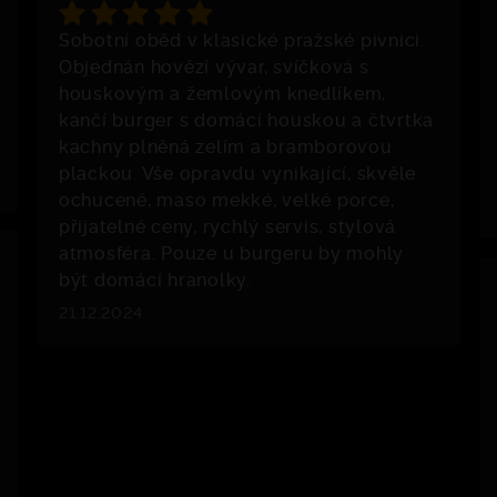
Sobotní oběd v klasické pražské pivnici.
Objednán hovězí vývar, svíčková s
houskovým a žemlovým knedlíkem,
kančí burger s domácí houskou a čtvrtka
kachny plněná zelím a bramborovou
plackou. Vše opravdu vynikající, skvěle
ochucené, maso mekké, velké porce,
přijatelné ceny, rychlý servis, stylová
atmosféra. Pouze u burgeru by mohly
být domácí hranolky.
21.12.2024