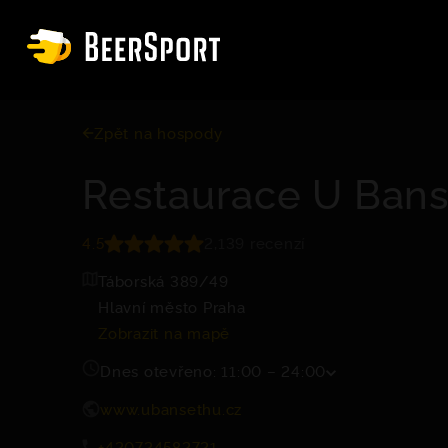
Zpět na hospody
Restaurace U Ban
4.5
2,139 recenzí
Táborská 389/49
Hlavní město Praha
Zobrazit na mapě
Dnes otevřeno: 11:00 – 24:00
www.ubansethu.cz
+420724582721