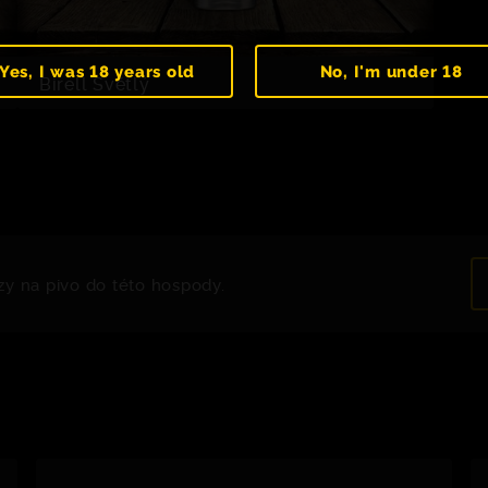
Yes, I was 18 years old
No, I'm under 18
Birell Světlý
zy na pivo do této hospody.