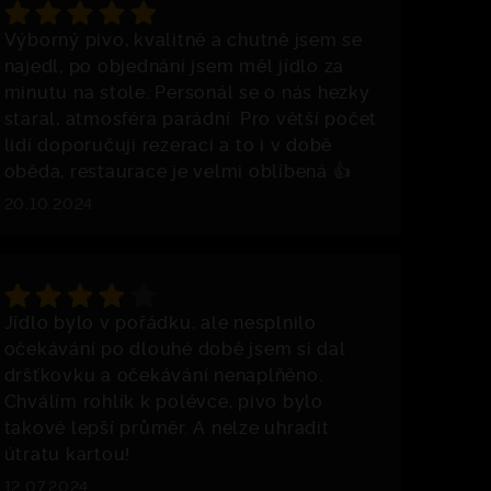
Výborný pivo, kvalitně a chutně jsem se
najedl, po objednání jsem měl jídlo za
minutu na stole. Personál se o nás hezky
staral, atmosféra parádní. Pro větší počet
lidí doporučuji rezeraci a to i v době
oběda, restaurace je velmi oblíbená 👍
20.10.2024
Jídlo bylo v pořádku, ale nesplnilo
očekávání po dlouhé době jsem si dal
dršťkovku a očekávání nenaplňěno.
Chválím rohlík k polévce, pivo bylo
takové lepší průměr. A nelze uhradit
útratu kartou!
12.07.2024