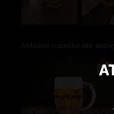
Aktuální nabídka dle appk
A