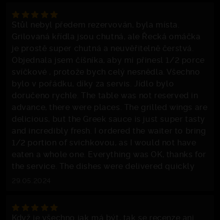
Stůl nebyl předem rezervován, byla místa.
Grilovaná křídla jsou chutná, ale Řecká omáčka
je prostě super chutná a neuvěřitelně čerstvá.
Objednala jsem číšníka, aby mi přinesl 1/2 porce
svíčkové , protože bych celý nesnědla. Všechno
bylo v pořádku, díky za servis. Jídlo bylo
doručeno rychle. The table was not reserved in
advance, there were places. The grilled wings are
delicious, but the Greek sauce is just super tasty
and incredibly fresh. I ordered the waiter to bring
1/2 portion of svichkovou, as I would not have
eaten a whole one. Everything was OK, thanks for
the service. The dishes were delivered quickly
29.05.2024
Když je všechno jak má být, tak se recenze ani