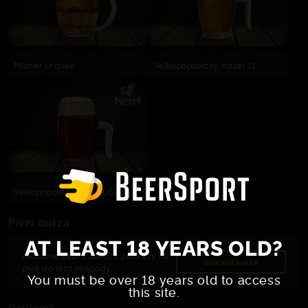
Pilsner Urquell
Velkopopovický Kozel 11
Velkopopovický Kozel Černý
Pivní burza
AT LEAST 18 YEARS OLD?
Aktuálně běží 2 aukcí s poukazy na
Zobrazit aukce
pivo do této hospody.
You must be over 18 years old to access
this site.
Reviews