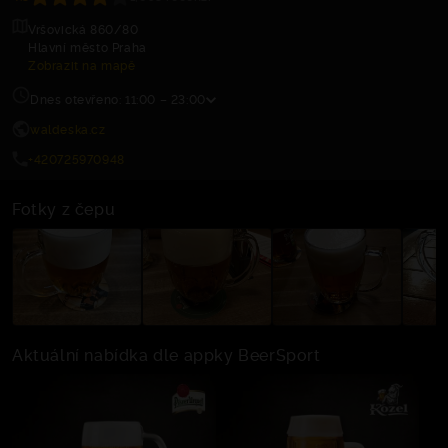
Vršovická 860/80
Hlavní město Praha
Zobrazit na mapě
Dnes otevřeno: 11:00 – 23:00
waldeska.cz
+420725970948
Fotky z čepu
Aktuální nabídka dle appky BeerSport