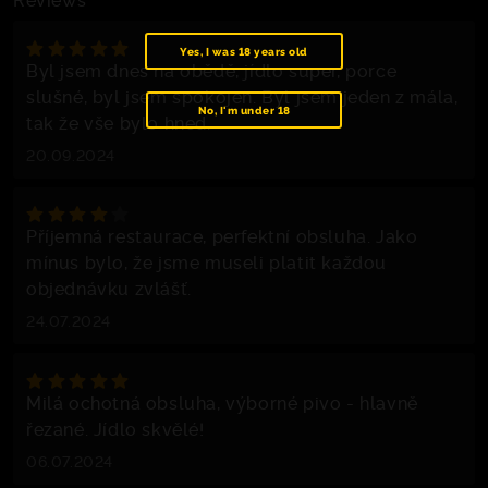
Yes, I was 18 years old
Byl jsem dnes na obědě, jídlo super, porce
slušné, byl jsem spokojen. Byl jsem jeden z mála,
No, I'm under 18
tak že vše bylo hned.
20.09.2024
Příjemná restaurace, perfektní obsluha. Jako
mínus bylo, že jsme museli platit každou
objednávku zvlášť.
24.07.2024
Milá ochotná obsluha, výborné pivo - hlavně
řezané. Jídlo skvělé!
06.07.2024