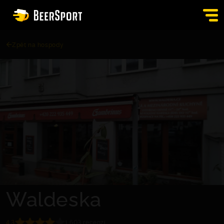
Zpět na hospody
SIGN IN
PUBS
AUCTION
APP
BLOG
CONTACT
EN
Waldeska
4.3
1,603 recenzí