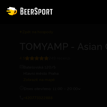
Zpět na hospody
TOMYAMP - Asian 
4.5
249 recenzí
Batelovská 120/5
Hlavní město Praha
Zobrazit na mapě
Dnes otevřeno: 11:00 – 20:00
+420773322888