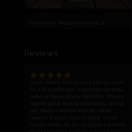
Gambrinus Nepasterizovaná 11
Reviews
Jestli chcete fakt poctivý pho bo i bun
bo, tak pojďte sem. V polévce opravdu
tenké a libové plátky hovězího. Dlouze
tažený vývar, krásně okořeněný, jak má
být. Maso v bun bo nam bo taktéž
luxusní. K tomu milá obsluha. Uvnitř
trošku těsno, ale na mě úplně v pohodě.
Prostě klasické rodinné asijské bistro.