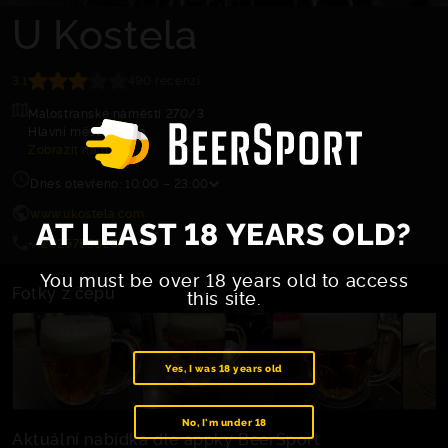
U Kostela
3.1
490 recenzí
Malostranské náměstí 270/3
Hlavní město Praha
Zobrazit na mapě
Dnes otevřeno: 10:00 – 23:00
www.ukostela.com
AT LEAST 18 YEARS OLD?
+420257530259
You must be over 18 years old to access
Fotky z čepu
this site.
Yes, I was 18 years old
No, I'm under 18
Aktuální nabídka dle appky BeerSport