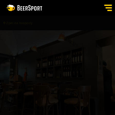
Zpět na hospody
SIGN IN
PUBS
AUCTION
APP
BLOG
CONTACT
EN