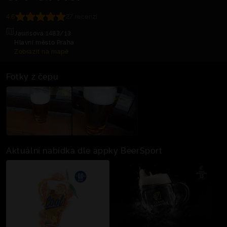
4.6
27 recenzí
Jaurisova 1483/13
Hlavní město Praha
Zobrazit na mapě
Fotky z čepu
Aktuální nabídka dle appky BeerSport