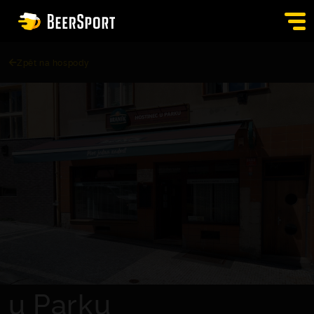
Zpět na hospody
SIGN IN
PUBS
AUCTION
APP
BLOG
CONTACT
EN
u Parku