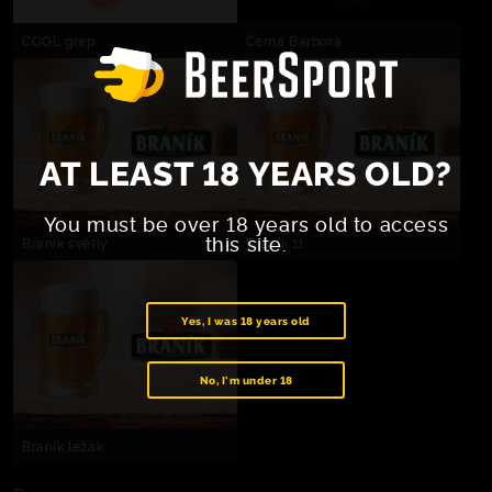
COOL grep
Černá Barbora
AT LEAST 18 YEARS OLD?
You must be over 18 years old to access
this site.
Braník světlý
Braník 11
Yes, I was 18 years old
No, I'm under 18
Braník ležák