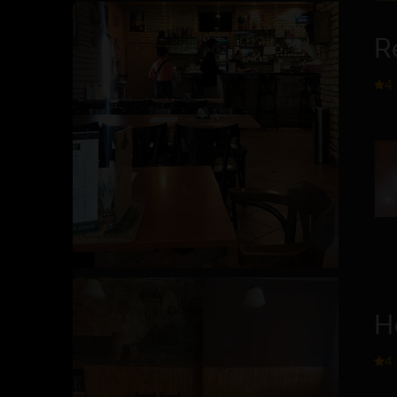
R
4
H
4