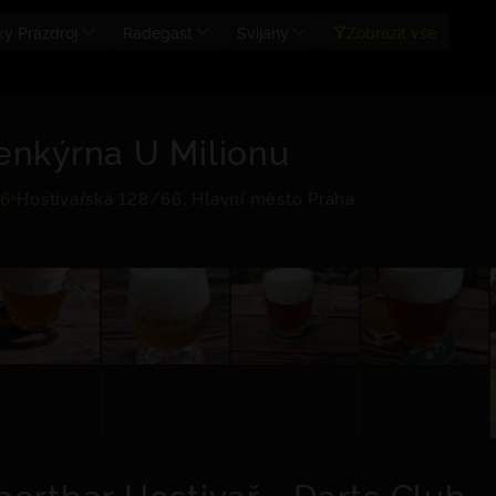
ký Prazdroj
Radegast
Svijany
Zobrazit vše
enkýrna U Milionu
.6
Hostivařská 128/66, Hlavní město Praha
portbar Hostivař - Darts Club