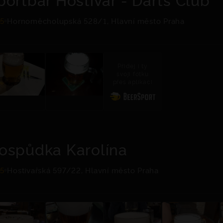
.5
Hornoměcholupská 528/1, Hlavní město Praha
Přidej i ty
svoji fotku
přes aplikaci
ospůdka Karolína
.5
Hostivařská 597/22, Hlavní město Praha