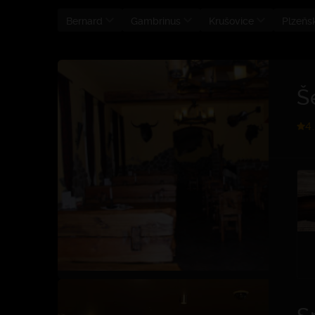
Bernard
Gambrinus
Krušovice
Plzeňs
Š
4
S