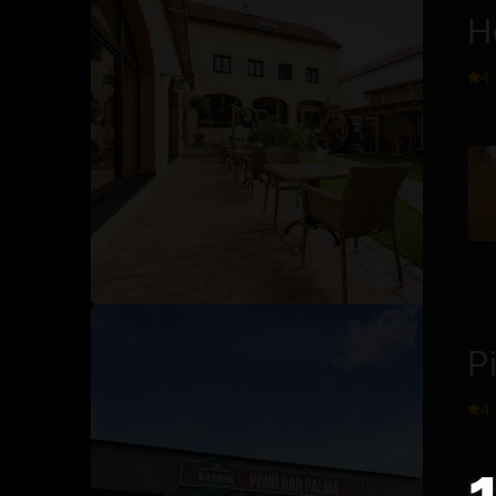
H
4
P
4