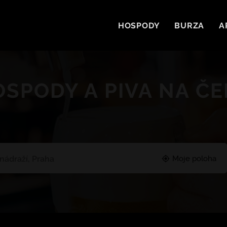
HOSPODY
BURZA
A
SPODY A PIVA NA Č
Moje poloha