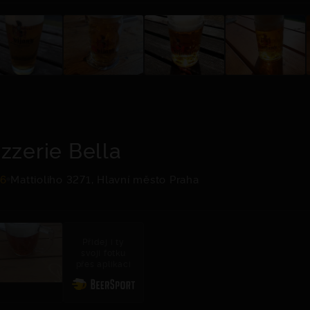
izzerie Bella
.6
Mattioliho 3271, Hlavní město Praha
Přidej i ty
svoji fotku
přes aplikaci