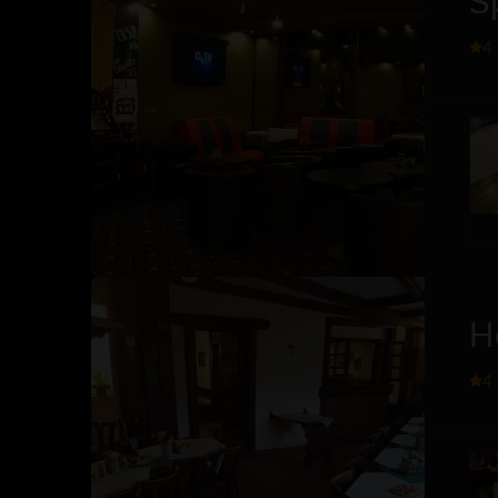
4
H
4