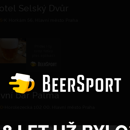
otel Selský Dvůr
.5
K Horkám 56, Hlavní město Praha
Přidej i ty
svoji fotku
přes aplikaci
ivní bar Palma
.0
Horolezecká 102 00, Hlavní město Praha