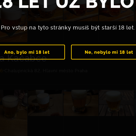
18 LET UŽ BYLO
Pro vstup na tyto stránky musíš být starší 18 let.
Ano, bylo mi 18 let
Ne, nebylo mi 18 let
a Kačabce
.6
Chalupnická 82, Hlavní město Praha