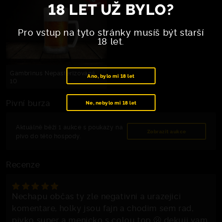
18 LET UŽ BYLO?
Pro vstup na tyto stránky musíš být starší
18 let.
Gambrinus Nepasterizovaná
Ano, bylo mi 18 let
10
Pivní burza
Ne, nebylo mi 18 let
Aktuálně běží 1 aukce s poukazy na
Zobrazit aukce
pivo do této hospody.
Recenze
Nechapu občas ty zle negativni a urazejici
komentare, holky jsou fajn a chodim sem rad,
pivko super a menicko s colou top 🫢 dekuji vam