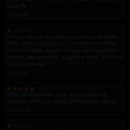
holky 🥰
27.11.2024
Po roce upraviji na hodnocení ze dvou na jedna.
Nána, která obsluhuje je vychování řeznického
psa a to urážím domácí zvířata, která ošetřituji
naproti, jako veterinář.. Arogantní špínu, jen těžce
v okolí dohledat...
10.11.2024
Příjemná atmosféra, super pivo a příjemný
personál. Určitě se stavím ještě jednou. Děkuji.
06.10.2024