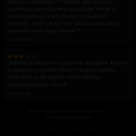
Poprvé a naposled !!! Obsluha (jak tady píší
ostatní) je opravdu něco brutálního. Nikdy v
životě jsem se s takto hrubým chováním
nesetkal. Jsem v šoku ! Od začátku do konce
naprosto neakceptovatelné !!!
06.08.2024
Obsluha je naprosto tragická a arogantní. Když to
tu ženskou očividně nebaví, tak ať to nedělá.
Ještě je drzá jak vopice. Až na absenci
vzduchotechniky vše ok.
16.07.2024
Máme zde nějakou informaci aktualizovat?
Dejte nám prosím vědět.
Vychutnávejte zodpovědně. Děkujeme