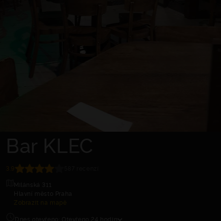
Bar KLEC
3.9
587 recenzí
Milánská 311
Hlavní město Praha
Zobrazit na mapě
Dnes otevřeno: Otevřeno 24 hodin