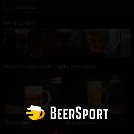
+420274870041
Fotky z čepu
Aktuální nabídka dle appky BeerSport
Pilsner Urquell
Radegast Ratar