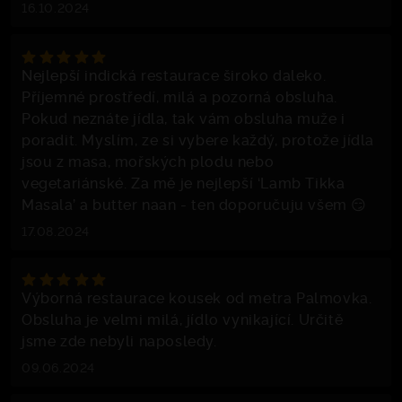
16.10.2024
Nejlepší indická restaurace široko daleko.
Příjemné prostředí, milá a pozorná obsluha.
Pokud neznáte jídla, tak vám obsluha muže i
poradit. Myslím, ze si vybere každý, protože jídla
jsou z masa, mořských plodu nebo
vegetariánské. Za mě je nejlepší ‘Lamb Tikka
Masala’ a butter naan - ten doporučuju všem 😏
17.08.2024
Výborná restaurace kousek od metra Palmovka.
Obsluha je velmi milá, jídlo vynikající. Určitě
jsme zde nebyli naposledy.
09.06.2024