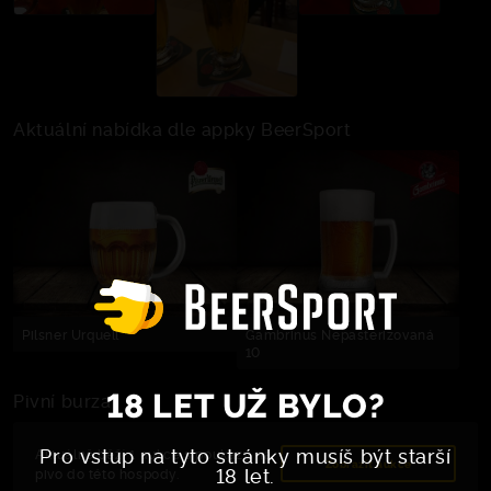
Aktuální nabídka dle appky BeerSport
Pilsner Urquell
Gambrinus Nepasterizovaná
10
18 LET UŽ BYLO?
Pivní burza
Pro vstup na tyto stránky musíš být starší
Aktuálně běží 1 aukce s poukazy na
Zobrazit aukce
18 let.
pivo do této hospody.