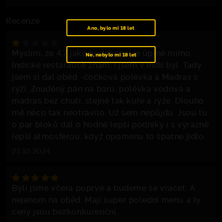
Recenze
Ano, bylo mi 18 let
Myslím, ze 4.7 jako hodnocení je úplně mimo.
Ne, nebylo mi 18 let
Indické restarauce znám, i jsem v Indii byl. Tady
jsem si dal oběd -čočková polévka a Madras s
rýží. Znuděný pán na baru, polévka vodová a
madras bez chuti, stejně tak kuře a rýže. Dlouho
mě něco tak neotravilo. Už sem nepůjdu. Jsou tu
o par bloků dál o hodně lepší podniky i s výrazně
lepší atmosférou, když opomenu to špatne jídlo.
23.10.2024
Byli jsme včera poprvé a budeme se vracet. A
nejenom na oběd. Mají super polední menu a ty
ceny jsou bezkonkurenční.