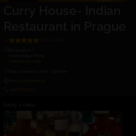
Curry House- Indian
Restaurant in Prague
4.7
1,034 recenzí
Novákových 7
Hlavní město Praha
Zobrazit na mapě
Dnes otevřeno: 12:00 – 23:00
www.curryhouse.cz
+420776157211
Fotky z čepu