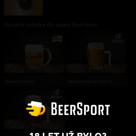
Aktuální nabídka dle appky BeerSport
Pilsner Urquell
Velkopopovický Kozel 11
18 LET UŽ BYLO?