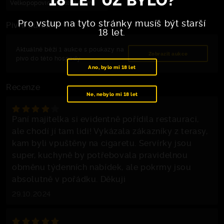
Velkopopovický Kozel Černý
Pro vstup na tyto stránky musíš být starší
Pivní burza
18 let.
Aktuálně běží 1 aukce s poukazy na
Zobrazit aukce
pivo do této hospody.
Ano, bylo mi 18 let
Recenze
Ne, nebylo mi 18 let
Paní majitelka si evidentně pořídila restauraci,
ale chodí jí tam lidi! Vykázala zákazníky z terasy,
kam byli vpuštěny na cigaretu. Servírky jsou
super, kuchyně by potřebovala pravidelnou
obměnu týdenních nabídek, ale pokrmy jsou
absolutně v pořádku. Děkuji
29.10.2024