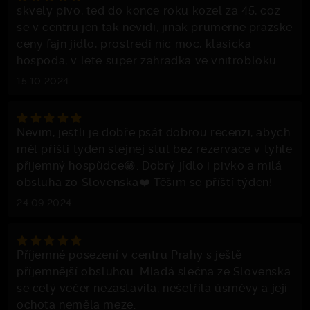
skvely pivo, ted do konce roku kozel za 45, coz
se v centru jen tak nevidi, jinak prumerne prazske
ceny fajn jidlo, prostredi nic moc, klasicka
hospoda, v lete super zahradka ve vnitrobloku
15.10.2024
Nevim, jestli je dobře psát dobrou recenzi, abych
měl přišti tyden stejnej stul bez rezervace v tyhle
přijemný hospůdce😁. Dobrý jídlo i pivko a milá
obsluha zo Slovenska❤️ Těšim se příští týden!
24.09.2024
Příjemné posezení v centru Prahy s ještě
příjemnější obsluhou. Mladá slečna ze Slovenska
se celý večer nezastavila, nešetřila úsměvy a její
ochota neměla meze.