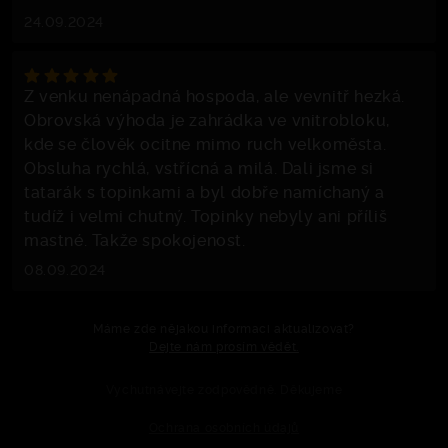
24.09.2024
Z venku nenápadná hospoda, ale vevnitř hezká.
Obrovská výhoda je zahrádka ve vnitrobloku,
kde se člověk ocitne mimo ruch velkoměsta.
Obsluha rychlá, vstřícná a milá. Dali jsme si
tatarák s topinkami a byl dobře namíchaný a
tudíž i velmi chutný. Topinky nebyly ani příliš
mastné. Takže spokojenost.
08.09.2024
Máme zde nějakou informaci aktualizovat?
Dejte nám prosím vědět.
Vychutnávejte zodpovědně. Děkujeme
Ochrana osobních údajů