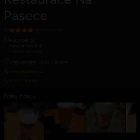
Pasece
4.1
960 recenzí
Rumunská 32
Hlavní město Praha
Zobrazit na mapě
Dnes otevřeno: 12:00 – 24:00
www.napasece.cz
+420222518254
Fotky z čepu