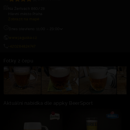
Na Žertvách 860/28
Hlavní město Praha
Zobrazit na mapě
Dnes otevřeno: 11:00 – 23:00
www.jaguska.cz
+420284824747
Fotky z čepu
Aktuální nabídka dle appky BeerSport