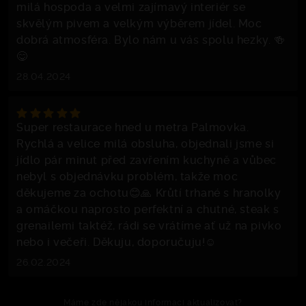
milá hospoda a velmi zajímavý interiér se
skvělým pivem a velkým výběrem jídel. Moc
dobrá atmosféra. Bylo nám u vás spolu hezky. 🍻
😋
28.04.2024
Super restaurace hned u metra Palmovka.
Rychlá a velice milá obsluha, objednali jsme si
jídlo pár minut před zavřením kuchyně a vůbec
nebyl s objednávku problém, takže moc
děkujeme za ochotu😊🙏 Krůtí trhané s hranolky
a omáčkou naprosto perfektní a chutné, steak s
grenailemi taktéž, rádi se vrátíme ať už na pivko
nebo i večeři. Děkuju, doporučuju!☺️
26.02.2024
Máme zde nějakou informaci aktualizovat?