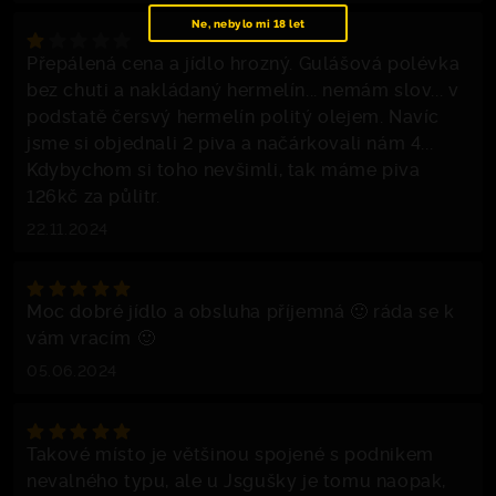
Ne, nebylo mi 18 let
Přepálená cena a jídlo hrozný. Gulášová polévka
bez chuti a nakládaný hermelín... nemám slov... v
podstatě čersvý hermelín politý olejem. Navíc
jsme si objednali 2 piva a načárkovali nám 4...
Kdybychom si toho nevšimli, tak máme piva
126kč za půlitr.
22.11.2024
Moc dobré jídlo a obsluha příjemná 🙂 ráda se k
vám vracím 🙂
05.06.2024
Takové místo je většinou spojené s podnikem
nevalného typu, ale u Jsgušky je tomu naopak,