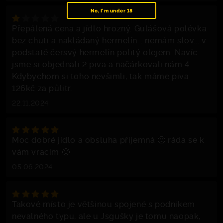
No, I'm under 18
Přepálená cena a jídlo hrozný. Gulášová polévka
bez chuti a nakládaný hermelín... nemám slov... v
podstatě čersvý hermelín politý olejem. Navíc
jsme si objednali 2 piva a načárkovali nám 4...
Kdybychom si toho nevšimli, tak máme piva
126kč za půlitr.
22.11.2024
Moc dobré jídlo a obsluha příjemná 🙂 ráda se k
vám vracím 🙂
05.06.2024
Takové místo je většinou spojené s podnikem
nevalného typu, ale u Jsgušky je tomu naopak,