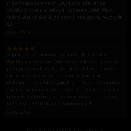
milá hospoda a velmi zajímavý interiér se
skvělým pivem a velkým výběrem jídel. Moc
dobrá atmosféra. Bylo nám u vás spolu hezky. 🍻
😋
28.04.2024
Super restaurace hned u metra Palmovka.
Rychlá a velice milá obsluha, objednali jsme si
jídlo pár minut před zavřením kuchyně a vůbec
nebyl s objednávku problém, takže moc
děkujeme za ochotu😊🙏 Krůtí trhané s hranolky
a omáčkou naprosto perfektní a chutné, steak s
grenailemi taktéž, rádi se vrátíme ať už na pivko
nebo i večeři. Děkuju, doporučuju!☺️
26.02.2024
Máme zde nějakou informaci aktualizovat?