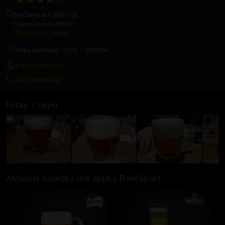
Na Žertvách 860/28
Hlavní město Praha
Zobrazit na mapě
Dnes otevřeno: 11:00 – 23:00
www.jaguska.cz
+420284824747
Fotky z čepu
Aktuální nabídka dle appky BeerSport