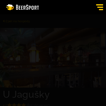
Zpět na hospody
SIGN IN
PUBS
AUCTION
APP
BLOG
CONTACT
EN
U Jagušky
4.2
2,150 recenzí