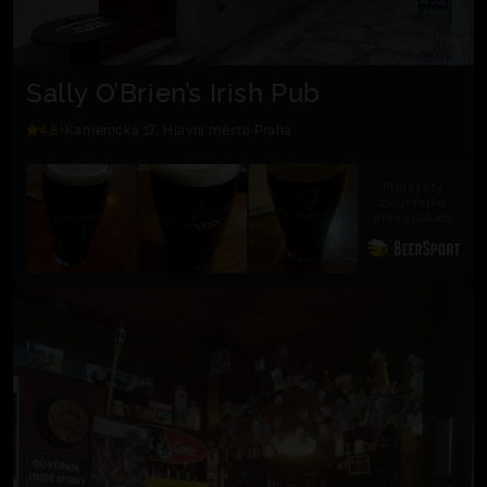
Sally O’Brien’s Irish Pub
4.8
Kamenická 17, Hlavní město Praha
Přidej i ty
svoji fotku
přes aplikaci