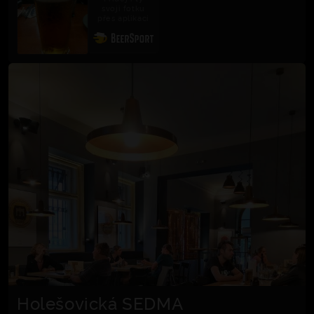
svoji fotku
přes aplikaci
Holešovická SEDMA