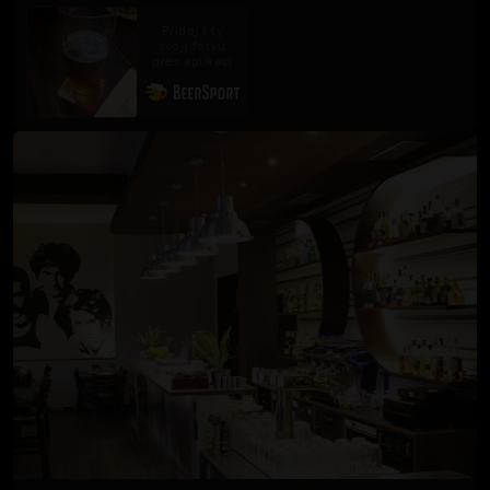
Přidej i ty
svoji fotku
přes aplikaci