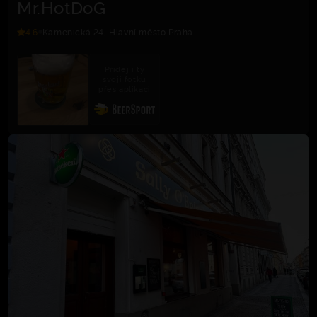
Mr.HotDoG
4.6
Kamenická 24, Hlavní město Praha
Přidej i ty
svoji fotku
přes aplikaci