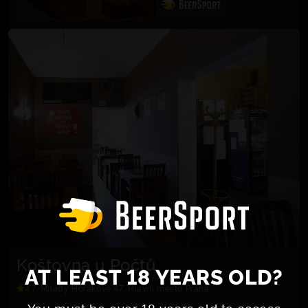
Koštovna u Počtů
AT LEAST 18 YEARS OLD?
4.7
Milady Horákové 47, Hlavní město Praha