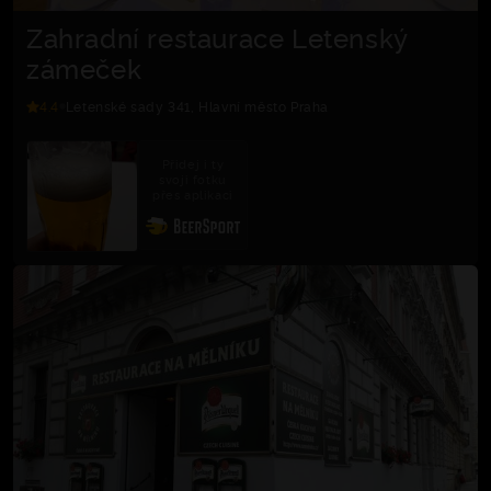
Zahradní restaurace Letenský
zámeček
4.4
Letenské sady 341, Hlavní město Praha
Přidej i ty
svoji fotku
přes aplikaci