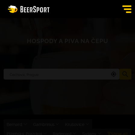
SIGN IN
HOSPODY A PIVA NA ČEPU
PUBS
AUCTION
APP
BLOG
CONTACT
EN
Bernard
Gambrinus
Krušovice
Plzeňský Prazdroj
Radegast
Svijany
Show all