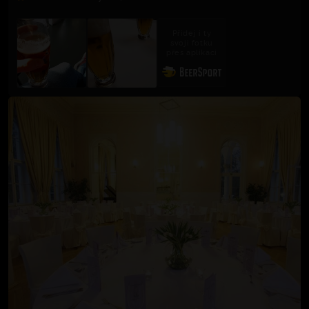
Přidej i ty
svoji fotku
přes aplikaci