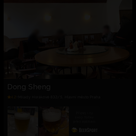
Dong Sheng
4.2
Milady Horákové 832/5, Hlavní město Praha
Přidej i ty
svoji fotku
přes aplikaci