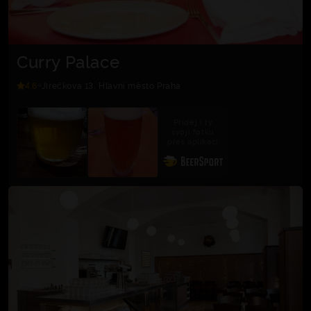
Curry Palace
4.6
Jirečkova 13, Hlavní město Praha
Přidej i ty
svoji fotku
přes aplikaci