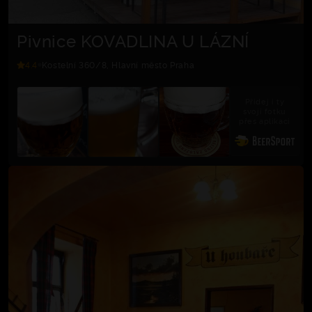
Pivnice KOVADLINA U LÁZNÍ
4.4
Kostelní 360/8, Hlavní město Praha
Přidej i ty
svoji fotku
přes aplikaci