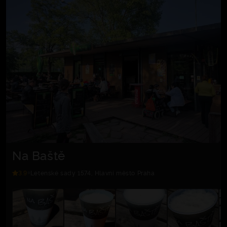
Na Baště
3.9
Letenské sady 1574, Hlavní město Praha