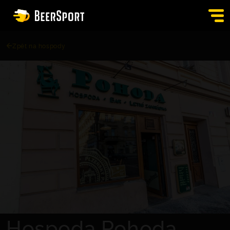
Zpět na hospody
SIGN IN
PUBS
AUCTION
APP
BLOG
CONTACT
EN
Hospoda Pohoda