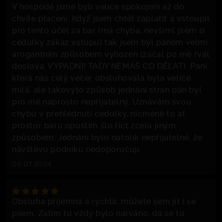
V hospodě jsme byli velice spokojeni až do
chvíle placení. Když jsem chtěl zaplatit a vstoupil
pro tento účel za bar (má chyba, nevšiml jsem si
cedulky zákaz vstupu) tak jsem byl pánem velmi
arogantním způsobem vyhozen (začal po mě řvát
doslova: VYPADNI! TADY NEMÁŠ CO DĚLAT). Paní,
která nás celý večer obsluhovala byla velice
milá, ale takovýto způsob jednání stran pán byl
pro mě naprosto nepřijatelný. Uznávám svou
chybu v přehlédnutí cedulky, nicméně to ať
prostor baru opustím šlo říct zcela jiným
způsobem. Jednání bylo natolik nepřijatelné, že
návštěvu podniku nedoporučuji.
05.07.2024
Obsluha příjemná a rychlá, můžete sem jít i se
psem. Zatím tu vždy bylo narváno, dá se tu