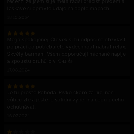
recenzi ze jsem si je mela radsi precist predem a
laskave si opravte udaje na apple mapach
18.10.2024
Mega spokojenej. Člověk si tu odpočine obzvlášť
po práci co potřebujete vydechnout nabrat relax.
Skvělý barmani. Všem doporučuji míchané napije
a spoustu druhů piv. 🥳🍺👍
17.08.2024
Je tu prostě Pohoda. Pivko skoro za nic, není
vůbec zlé a ještě je solidní výběr na čepu z čeho
ochutnávat.
16.07.2024