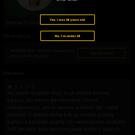
Yes, I was 18 years old
Hubertus Tři sestry
Pivní burza
No, I'm under 18
Aktuálně běží 1 aukce s poukazy na
Zobrazit aukce
pivo do této hospody.
Reviews
Na apple mapach maji ze je platba mozna
kartou, ale berou jen hotovost. Urcite
nedoporucuji, ani to nejsou schopni dat vedet
predem. V dnesni dobe kde je mozna platba
kartou v kazdem pajzlu. Uz nenavstivim obsluha
3/5 jen diky mile servirce jinak vidim z dalsich