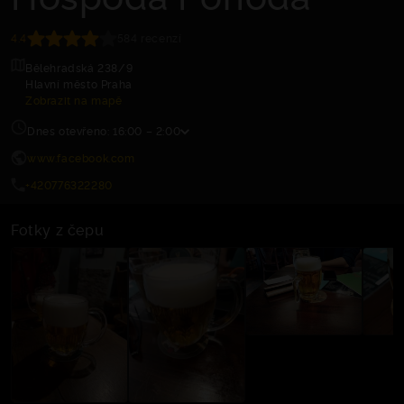
4.4
584 recenzí
Bělehradská 238/9
Hlavní město Praha
Zobrazit na mapě
Dnes otevřeno: 16:00 – 2:00
www.facebook.com
+420776322280
Fotky z čepu