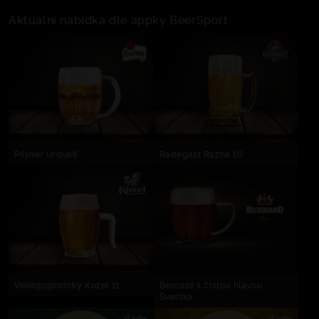
Aktuální nabídka dle appky BeerSport
Pilsner Urquell
Radegast Rázná 10
Velkopopovický Kozel 11
Bernard s čistou hlavou
Švestka