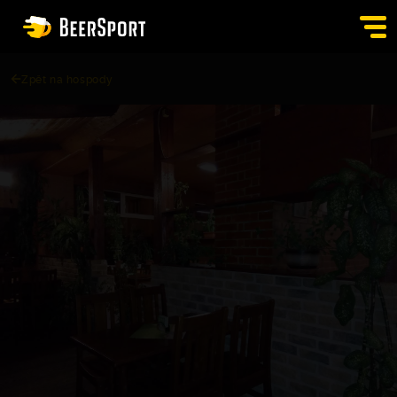
Zpět na hospody
SIGN IN
PUBS
AUCTION
APP
BLOG
CONTACT
EN