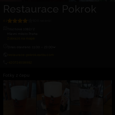
Restaurace Pokrok
4.1
809 recenzí
Tilschové 1082/2
Hlavní město Praha
Zobrazit na mapě
Dnes otevřeno: 11:00 – 23:00
restaurace-pokrok.eatbu.com
+420724558982
Fotky z čepu