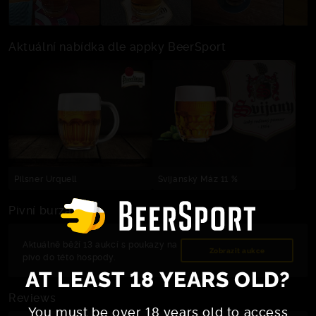
Aktuální nabídka dle appky BeerSport
Pilsner Urquell
Svijanský Máz 11 %
Pivní burza
Aktuálně běží 13 aukcí s poukazy na
Zobrazit aukce
pivo do této hospody.
AT LEAST 18 YEARS OLD?
Reviews
You must be over 18 years old to access