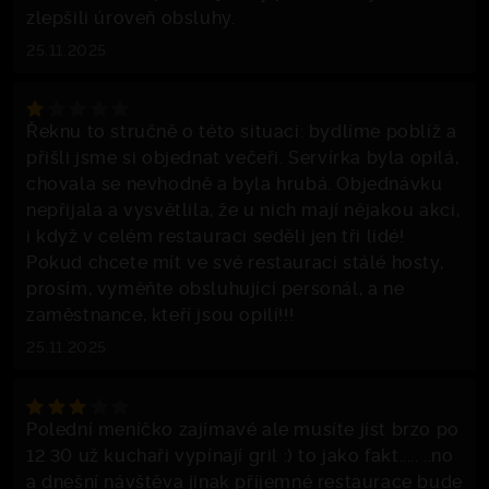
zlepšili úroveň obsluhy.
25.11.2025
Řeknu to stručně o této situaci: bydlíme poblíž a
přišli jsme si objednat večeři. Servírka byla opilá,
chovala se nevhodně a byla hrubá. Objednávku
nepřijala a vysvětlila, že u nich mají nějakou akci,
i když v celém restauraci seděli jen tři lidé!
Pokud chcete mít ve své restauraci stálé hosty,
prosím, vyměňte obsluhující personál, a ne
zaměstnance, kteří jsou opilí!!!
25.11.2025
Polední meníčko zajímavé ale musíte jíst brzo po
12 30 už kuchaři vypínají gril :) to jako fakt..... ..no
a dnešní návštěva jinak příjemné restaurace bude