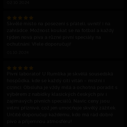
02.10.2024
Skvělé místo na posezení s přáteli, uvnitř i na
zahrádce. Možnost koukat se na fotbal a každý
týden nová piva a různé pivní speciály na
ochutnání. Vřele doporučuji!
01.10.2024
Pivní laboratoř U Rumlíka je skvělá sousedská
hospůdka, kde se každý cítí vítán – místní i
cizinci. Obsluha je vždy milá a ochotná poradit s
výběrem z nabídky klasických českých piv i
zajímavých pivních speciálů. Navíc ceny jsou
velmi příznivé, což jen umocňuje skvělý zážitek.
Určitě doporučuji každému, kdo má rád dobré
pivo a příjemnou atmosféru!