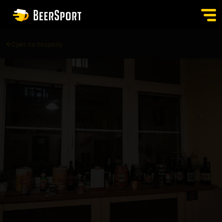
Zpět na hospody
SIGN IN
PUBS
AUCTION
APP
BLOG
CONTACT
EN