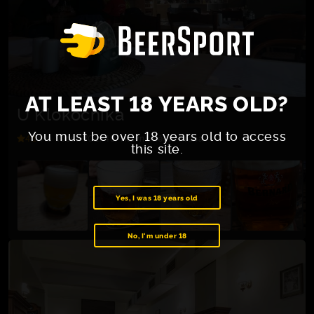
AT LEAST 18 YEARS OLD?
U Klokočníka
You must be over 18 years old to access
4.1
Na Veselí 702/48, Hlavní město Praha
this site.
Yes, I was 18 years old
No, I'm under 18