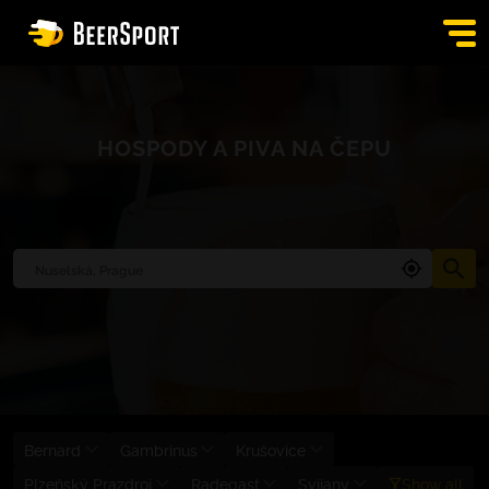
SIGN IN
HOSPODY A PIVA NA ČEPU
PUBS
AUCTION
APP
BLOG
CONTACT
EN
Bernard
Gambrinus
Krušovice
Plzeňský Prazdroj
Radegast
Svijany
Show all