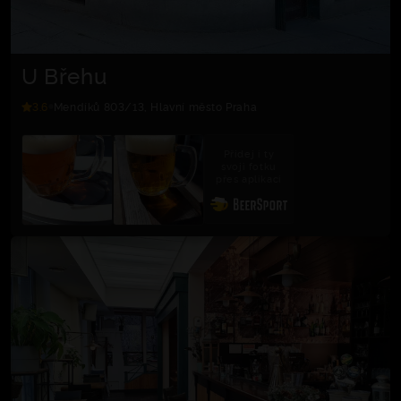
U Břehu
3.6
Mendíků 803/13, Hlavní město Praha
Přidej i ty
svoji fotku
přes aplikaci