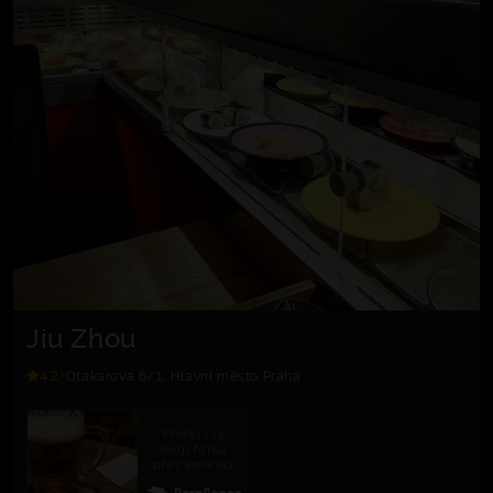
Jiu Zhou
4.2
Otakarova 6/1, Hlavní město Praha
Přidej i ty
svoji fotku
přes aplikaci