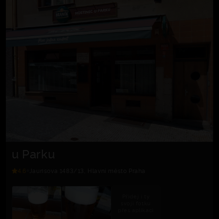
u Parku
4.6
Jaurisova 1483/13, Hlavní město Praha
Přidej i ty
svoji fotku
přes aplikaci