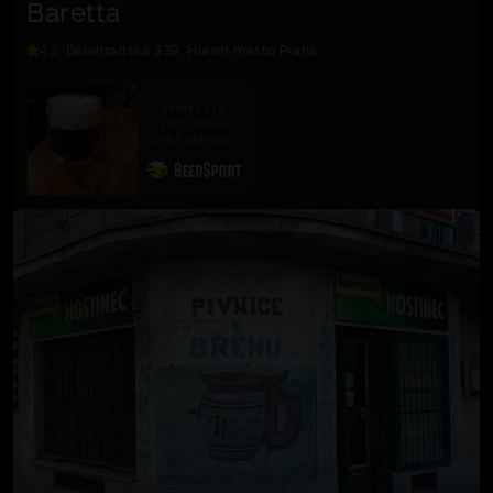
Baretta
4.5
Bělehradská 339, Hlavní město Praha
Přidej i ty
svoji fotku
přes aplikaci