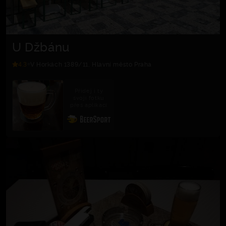
U Džbánu
4.3
V Horkách 1389/11, Hlavní město Praha
Přidej i ty
svoji fotku
přes aplikaci