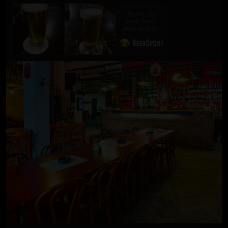
Přidej i ty
svoji fotku
přes aplikaci