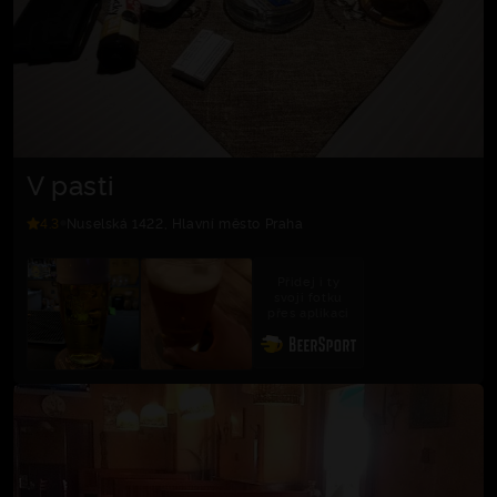
V pasti
4.3
Nuselská 1422, Hlavní město Praha
Přidej i ty
svoji fotku
přes aplikaci