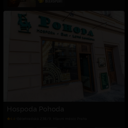
Hospoda Pohoda
4.4
Bělehradská 238/9, Hlavní město Praha