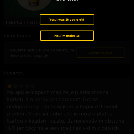
Yes, I was 18 years old
Hubertus Tři sestry
Pivní burza
No, I'm under 18
Aktuálně běží 1 aukce s poukazy na
Zobrazit aukce
pivo do této hospody.
Reviews
Na apple mapach maji ze je platba mozna
kartou, ale berou jen hotovost. Urcite
nedoporucuji, ani to nejsou schopni dat vedet
predem. V dnesni dobe kde je mozna platba
kartou v kazdem pajzlu. Uz nenavstivim obsluha
3/5 jen diky mile servirce jinak vidim z dalsich