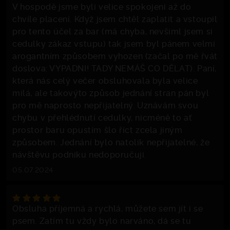
V hospodě jsme byli velice spokojeni až do
chvíle placení. Když jsem chtěl zaplatit a vstoupil
pro tento účel za bar (má chyba, nevšiml jsem si
cedulky zákaz vstupu) tak jsem byl pánem velmi
arogantním způsobem vyhozen (začal po mě řvát
doslova: VYPADNI! TADY NEMÁŠ CO DĚLAT). Paní,
která nás celý večer obsluhovala byla velice
milá, ale takovýto způsob jednání stran pán byl
pro mě naprosto nepřijatelný. Uznávám svou
chybu v přehlédnutí cedulky, nicméně to ať
prostor baru opustím šlo říct zcela jiným
způsobem. Jednání bylo natolik nepřijatelné, že
návštěvu podniku nedoporučuji.
05.07.2024
Obsluha příjemná a rychlá, můžete sem jít i se
psem. Zatím tu vždy bylo narváno, dá se tu