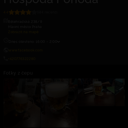
4.4
584 recenzí
Bělehradská 238/9
Hlavní město Praha
Zobrazit na mapě
Dnes otevřeno: 16:00 – 2:00
www.facebook.com
+420776322280
Fotky z čepu