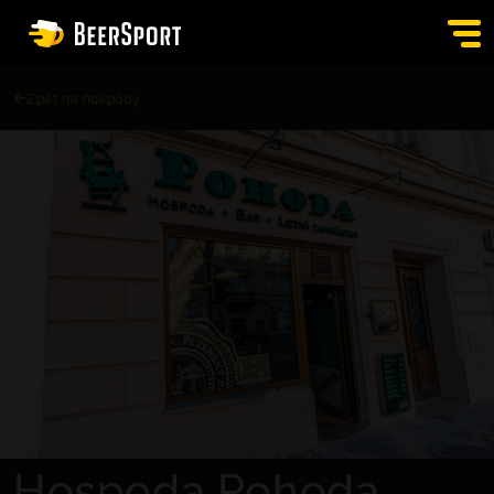
Zpět na hospody
SIGN IN
PUBS
AUCTION
APP
BLOG
CONTACT
EN
Hospoda Pohoda