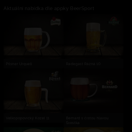
Aktuální nabídka dle appky BeerSport
Pilsner Urquell
Radegast Rázná 10
Velkopopovický Kozel 11
Bernard s čistou hlavou
Švestka