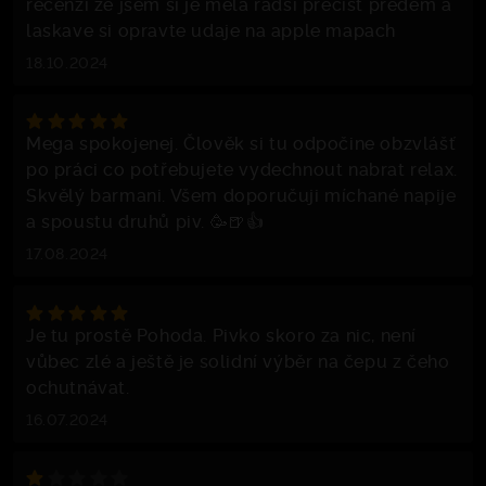
recenzi ze jsem si je mela radsi precist predem a
laskave si opravte udaje na apple mapach
18.10.2024
Mega spokojenej. Člověk si tu odpočine obzvlášť
po práci co potřebujete vydechnout nabrat relax.
Skvělý barmani. Všem doporučuji míchané napije
a spoustu druhů piv. 🥳🍺👍
17.08.2024
Je tu prostě Pohoda. Pivko skoro za nic, není
vůbec zlé a ještě je solidní výběr na čepu z čeho
ochutnávat.
16.07.2024